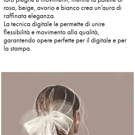
rosa, beige, avorio e bianco crea un’aura di
Store & Sets
raffinata eleganza.
La tecnica digitale le permette di unire
Tattoo
flessibilità e movimento alla qualità,
garantendo opere perfette per il digitale e per
Technology
la stampa.
Tecnica digitale
Travel
Typography
Urban
Wall Art