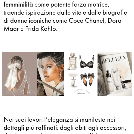
femminilità
come potente forza motrice,
Design
traendo ispirazione dalle vite e dalle biografie
di
donne iconiche
come Coco Chanel, Dora
Digital
Maar e Frida Kahlo.
Editorial
Exhibition
Family
Fashion
Figurative
Food
Nei suoi lavori l’eleganza si manifesta nei
dettagli
più
raffinati
: dagli abiti agli accessori,
Gif