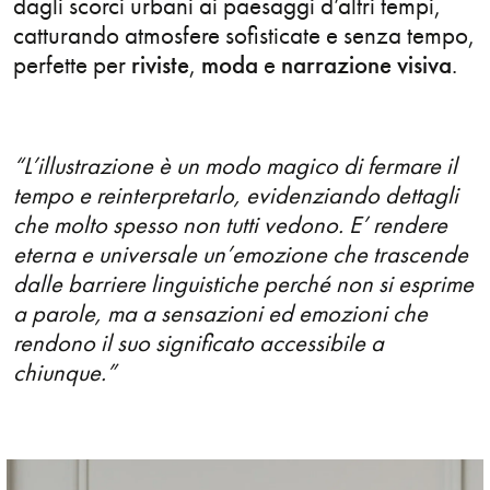
dagli scorci urbani ai paesaggi d’altri tempi,
catturando atmosfere sofisticate e senza tempo,
Graphic
perfette per
riviste
,
moda
e
narrazione visiva
.
Icons
Illustration
“L’illustrazione è un modo magico di fermare il
tempo e reinterpretarlo, evidenziando dettagli
Infographics
che molto spesso non tutti vedono. E’ rendere
eterna e universale un’emozione che trascende
Lettering
dalle barriere linguistiche perché non si esprime
Lifestyle
a parole, ma a sensazioni ed emozioni che
rendono il suo significato accessibile a
Live Performance
chiunque.”
Logo
Magazine