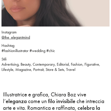
Cartoon
Character Design
Children’s Book
Instagram
@the_elegantmind
Collage
Hashtag
#fashionillustrator #wedding #chic
Comic
Stili
Advertising, Beauty, Contemporary, Editorial, Fashion, Figurative,
Conceptual
Lifestyle, Magazine, Portrait, Store & Sets, Travel
Contemporary
Corporate
Illustratrice e grafica, Chiara Boz vive
l’
eleganza
come un
filo invisibile
che intreccia
Cultural Diversity
arte e vita. Romantica e raffinata,
celebra la