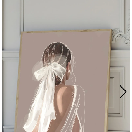
Maps
Motion Graphic
Mural
Nature
Packaging
Papercut
Pattern
Photo
Political