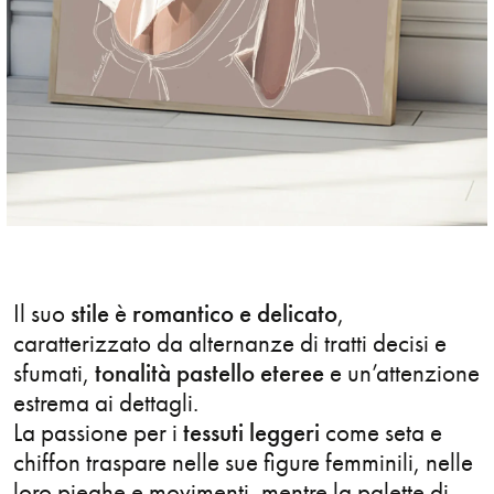
Portrait
Product
Production
Realistic
Render
Il suo
stile
è
romantico e delicato
,
Sculpture
caratterizzato da alternanze di tratti decisi e
Social Media Content
sfumati,
tonalità pastello eteree
e un’attenzione
estrema ai dettagli.
Sound
La passione per i
tessuti leggeri
come seta e
chiffon traspare nelle sue figure femminili, nelle
Sport
loro pieghe e movimenti, mentre la palette di