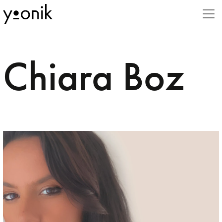
Stili
3D
Chiara Boz
Advertising
Animal
Animation
Beauty
Book
Business
Caricature